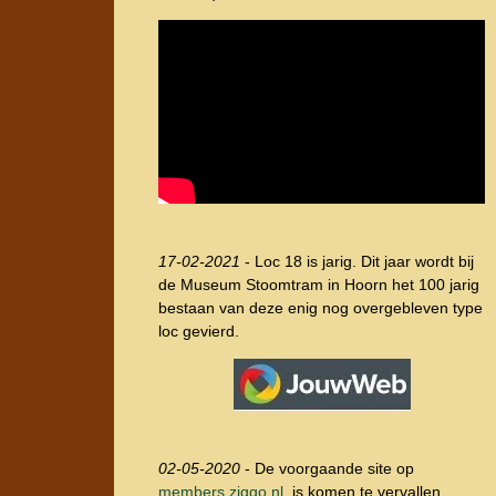
17-02-2021
- Loc 18 is jarig. Dit jaar wordt bij
de Museum Stoomtram in Hoorn het 100 jarig
bestaan van deze enig nog overgebleven type
loc gevierd.
02-05-2020
- De voorgaande site op
members.ziggo.nl
is komen te vervallen.