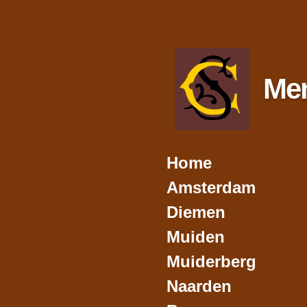
Ga
direct
naar
de
hoofdinhoud
Me
Home
Amsterdam
Diemen
Muiden
Muiderberg
Naarden