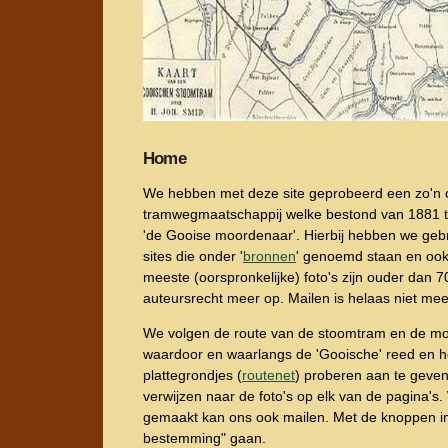
Home
We hebben met deze site geprobeerd een zo'n c
tramwegmaatschappij welke bestond van 1881 to
'de Gooise moordenaar'. Hierbij hebben we geb
sites die onder '
bronnen
' genoemd staan en ook 
meeste (oorspronkelijke) foto's zijn ouder dan 70
auteursrecht meer op. Mailen is helaas niet me
We volgen de route van de stoomtram en de mo
waardoor en waarlangs de 'Gooische' reed en h
plattegrondjes (
routenet
) proberen aan te geve
verwijzen naar de foto's op elk van de pagina's. 
gemaakt kan ons ook mailen. Met de knoppen in
bestemming" gaan.