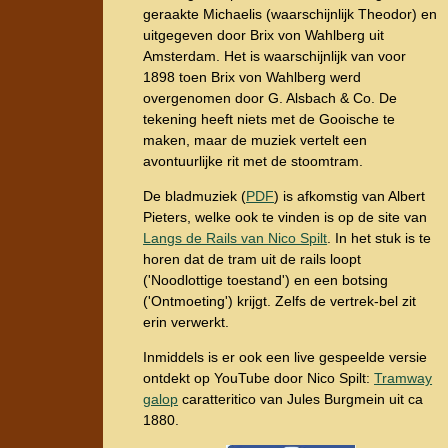
geraakte Michaelis (waarschijnlijk Theodor) en
uitgegeven door Brix von Wahlberg uit
Amsterdam. Het is waarschijnlijk van voor
1898 toen Brix von Wahlberg werd
overgenomen door G. Alsbach & Co. De
tekening heeft niets met de Gooische te
maken, maar de muziek vertelt een
avontuurlijke rit met de stoomtram.
De bladmuziek (
PDF
) is afkomstig van Albert
Pieters, welke ook te vinden is op de site van
Langs de Rails van Nico Spilt
. In het stuk is te
horen dat de tram uit de rails loopt
('Noodlottige toestand') en een botsing
('Ontmoeting') krijgt. Zelfs de vertrek-bel zit
erin verwerkt.
Inmiddels is er ook een live gespeelde versie
ontdekt op YouTube door Nico Spilt:
Tramway
galop
caratteritico van Jules Burgmein uit ca
1880.