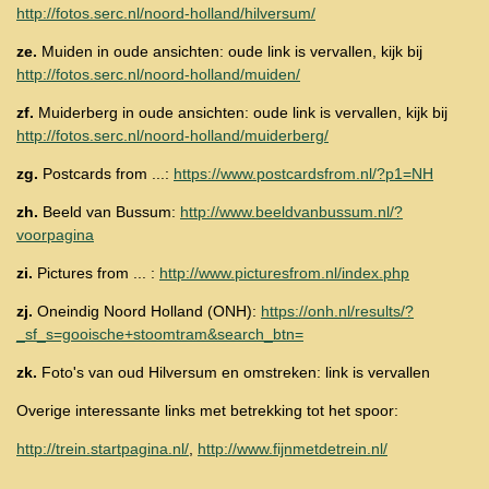
http://fotos.serc.nl/noord-holland/hilversum/
ze.
Muiden in oude ansichten:
oude
link is vervallen, kijk bij
http://fotos.serc.nl/noord-holland/muiden/
zf.
Muiderberg in oude ansichten: oude link is vervallen, kijk bij
http://fotos.serc.nl/noord-holland/muiderberg/
zg.
Postcards from ...:
https://www.postcardsfrom.nl/?p1=NH
zh.
Beeld van Bussum:
http://www.beeldvanbussum.nl/?
voorpagina
zi.
Pictures from ... :
http://www.picturesfrom.nl/index.php
zj.
Oneindig Noord Holland (ONH):
https://onh.nl/results/?
_sf_s=gooische+stoomtram&search_btn=
zk.
Foto's van oud Hilversum en omstreken: link is vervallen
Overige interessante links met betrekking tot het spoor:
http://trein.startpagina.nl/
,
http://www.fijnmetdetrein.nl/