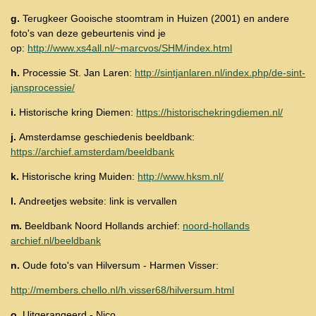
g.
Terugkeer Gooische stoomtram in Huizen (2001) en andere
foto's van deze gebeurtenis vind je
op:
http://www.xs4all.nl/~marcvos/SHM/index.html
h.
Processie St. Jan Laren:
http://sintjanlaren.nl/index.php/de-sint-
jansprocessie/
i.
Historische kring Diemen:
https://historischekringdiemen.nl/
j.
Amsterdamse geschiedenis beeldbank:
https://archief.amsterdam/beeldbank
k.
Historische kring Muiden:
http://www.hksm.nl/
l.
Andreetjes website:
link is vervallen
m.
Beeldbank Noord Hollands archief:
noord-hollands
archief.nl/beeldbank
n.
Oude foto's van Hilversum - Harmen Visser:
http://members.chello.nl/h.visser68/hilversum.html
o.
Uitgerangeerd - Nico