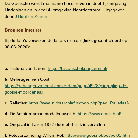
De Gooische wordt met name beschreven in deel 1; omgeving
Lindenlaan en in deel 4; omgeving Naarderstraat. U
itgegeven
door
J.Bout en Zonen
Bronnen internet
Bij de foto's verwijzen de letters er naar (links gecontroleerd op
08-06-2020):
a.
Historie van Laren:
https://historischekringlaren.nl/
b.
Geheugen van Oost:
https://geheugenvanoost.amsterdam/page/4978/pliep-pliep-de-
gooise-moordenaar
c.
Railatlas:
https://www.nvbsarchief.nl/toon.php?pag=RailatlasN
d.
De Amsterdamse modelbouwclub:
https://www.amclub.nl/
e.
Ongeval in Laren 1927 door obd:
link is vervallen
f.
Fotoverzameling Willem Pel:
http://www.gooi.net/pel/pel01.htm