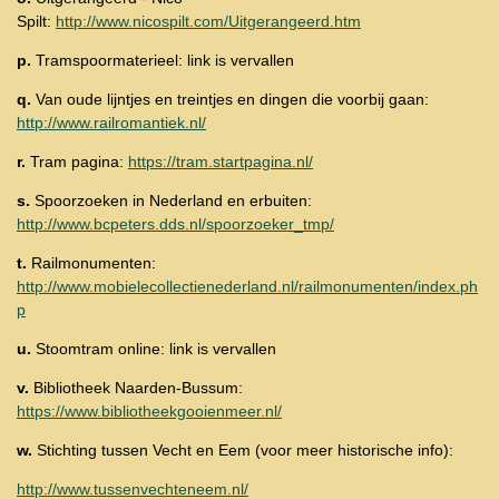
Spilt:
http://www.nicospilt.com/Uitgerangeerd.htm
p.
Tramspoormaterieel: link is vervallen
q.
Van oude lijntjes en treintjes en dingen die voorbij gaan:
http://www.railromantiek.nl/
r.
Tram pagina:
https://tram.startpagina.nl/
s.
Spoorzoeken in Nederland en erbuiten:
http://www.bcpeters.dds.nl/spoorzoeker_tmp/
t.
Railmonumenten:
http://www.mobielecollectienederland.nl/railmonumenten/index.ph
p
u.
Stoomtram online: link is vervallen
v.
Bibliotheek Naarden-Bussum:
https://www.bibliotheekgooienmeer.nl/
w.
Stichting tussen Vecht en Eem (voor meer historische info):
http://www.tussenvechteneem.nl/