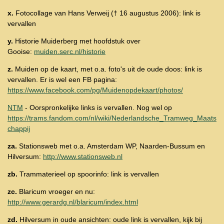
x.
Fotocollage van Hans Verweij († 16 augustus 2006): link is
vervallen
y.
Historie Muiderberg met hoofdstuk over
Gooise:
muiden.serc.nl/historie
z.
Muiden op de kaart, met o.a. foto's uit de oude doos: link is
vervallen. Er is wel een FB pagina:
https://www.facebook.com/pg/Muidenopdekaart/photos/
NTM
- Oorspronkelijke links is vervallen. Nog wel op
https://trams.fandom.com/nl/wiki/Nederlandsche_Tramweg_Maats
chappij
za.
Stationsweb met o.a. Amsterdam WP, Naarden-Bussum en
Hilversum:
http://www.stationsweb.nl
zb.
Trammaterieel op spoorinfo: link is vervallen
zc.
Blaricum vroeger en nu:
http://www.gerardg.nl/blaricum/index.html
zd.
Hilversum in oude ansichten: oude
link is vervallen, kijk bij