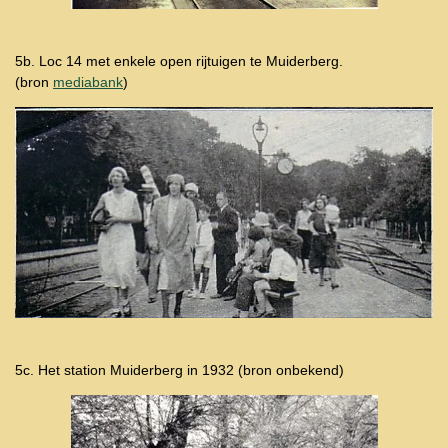
5b. Loc 14 met enkele open rijtuigen te Muiderberg.
(bron
mediabank
)
5c. Het station Muiderberg in 1932 (bron onbekend)