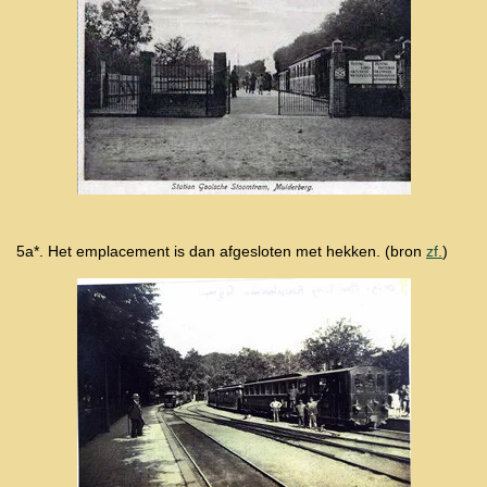
5a*. Het emplacement is dan afgesloten met hekken. (bron
zf.
)