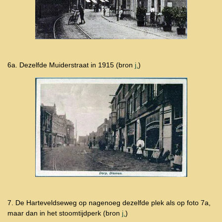
6a. Dezelfde Muiderstraat in 1915 (bron
j.
)
7.
De Harteveldseweg op nagenoeg dezelfde plek als op foto 7a,
maar dan in het stoomtijdperk (bron
j.
)