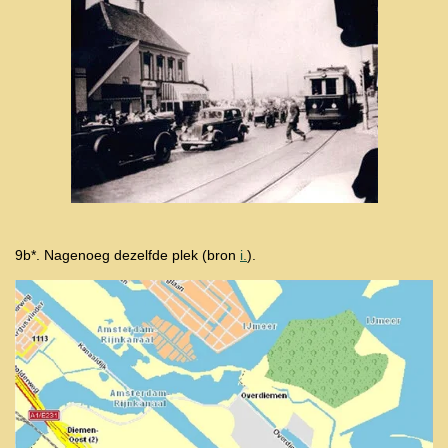
9b*. Nagenoeg dezelfde plek (bron
i.
).