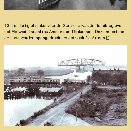
10. Een lastig obstakel voor de Gooische was de draaibrug over
het Merwedekanaal (nu Amsterdam-Rijnkanaal). Deze moest met
de hand worden opengedraaid en gaf vaak files!
(bron
i.
).