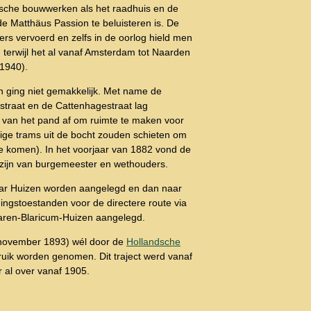
rische bouwwerken als het raadhuis en de
 de Matthäus Passion te beluisteren is. De
rs vervoerd en zelfs in de oorlog hield men
, terwijl het al vanaf Amsterdam tot Naarden
 1940).
n ging niet gemakkelijk. Met name de
straat en de Cattenhagestraat lag
 van het pand af om ruimte te maken voor
dige trams uit de bocht zouden schieten om
te komen). In het voorjaar van 1882 vond de
bijzijn van burgemeester en wethouders.
ar Huizen worden aangelegd en dan naar
ngstoestanden voor de directere route via
Laren-Blaricum-Huizen aangelegd.
(november 1893) wél door de
Hollandsche
ruik worden genomen. Dit traject werd vanaf
 al over vanaf 1905.