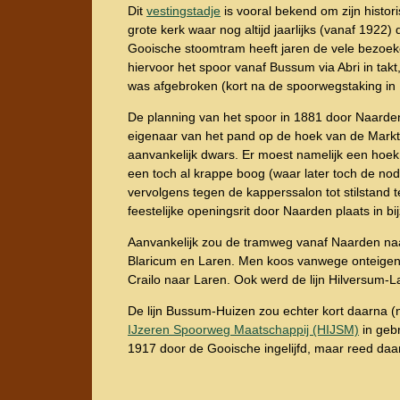
Dit
vestingstadje
is vooral bekend om zijn histo
grote kerk waar nog altijd jaarlijks (vanaf 1922)
Gooische stoomtram heeft jaren de vele bezoeke
hiervoor het spoor vanaf Bussum via Abri in takt
was afgebroken (kort na de spoorwegstaking in
De planning van het spoor in 1881 door Naarde
eigenaar van het pand op de hoek van de Markt
aanvankelijk dwars. Er moest namelijk een hoek
een toch al krappe boog (waar later toch de no
vervolgens tegen de kapperssalon tot stilstand 
feestelijke openingsrit door Naarden plaats in 
Aanvankelijk zou de tramweg vanaf Naarden na
Blaricum en Laren. Men koos vanwege onteigeni
Crailo naar Laren. Ook werd de lijn Hilversum-
De lijn Bussum-Huizen zou echter kort daarna 
IJzeren Spoorweg Maatschappij (HIJSM)
in geb
1917 door de Gooische ingelijfd, maar reed daar