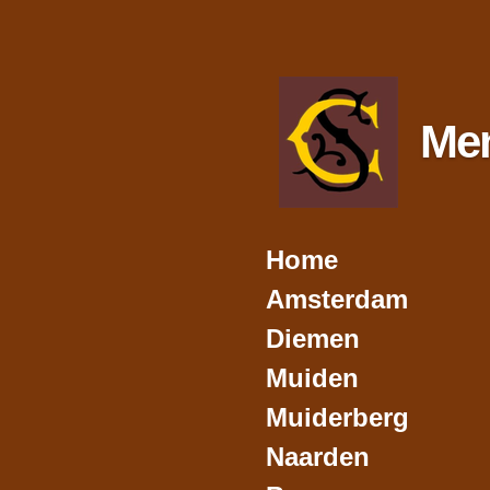
Ga
direct
naar
de
hoofdinhoud
Me
Home
Amsterdam
Diemen
Muiden
Muiderberg
Naarden