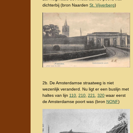
dichterbij (bron Naarden
St. Vijverberg
)
2b. De Amsterdamse straatweg is niet
wezenlijk veranderd. Nu ligt er een buslijn met
haltes van lijn
110
,
210
,
221
,
320
waar eerst
de Amsterdamse poort was (bron
NONF
)