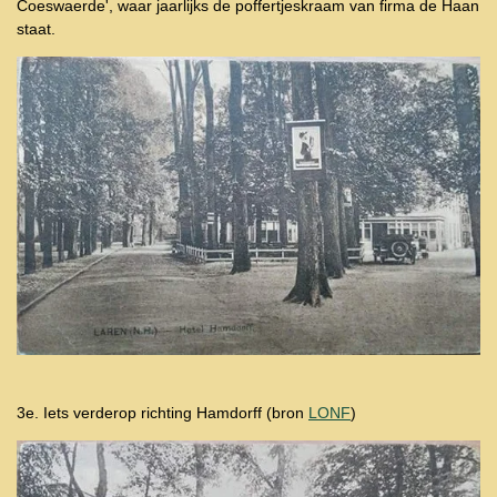
Coeswaerde', waar jaarlijks de poffertjeskraam van firma de Haan
staat.
3e. Iets verderop richting Hamdorff
(bron
LONF
)